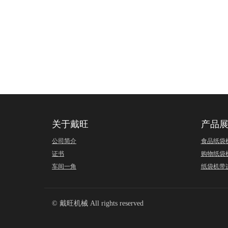
关于戴旺
产品
公司简介
食品纸袋
证书
购物纸袋
车间一角
纸袋机带
© 戴旺机械 All rights reserved